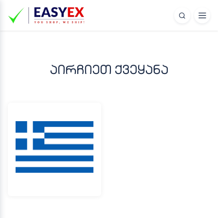
აირჩიეთ ქვეყანა